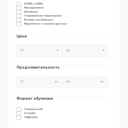
EMBA и MBA
Менеджмент
Финансы
Управление персоналом
Бизнес-инновации
Маркетинг и анализ данных
Цена
₽
₽
Продолжительность
дн.
дн.
Формат обучения
Смешанный
Онлайн
Оффлайн