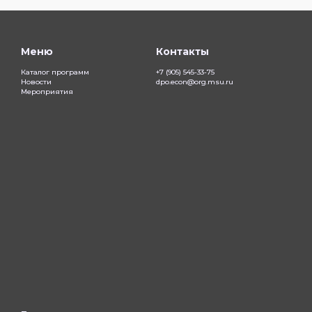
Меню
Контакты
Каталог программ
+7 (905) 545-33-75
Новости
dpo.econ@org.msu.ru
Мероприятия