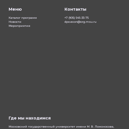
Меню
Контакты
Каталог программ
+7 (905) 545-33-75
Новости
dpo.econ@org.msu.ru
Мероприятия
Где мы находимся
Московский государственный университет имени М. В. Ломоносова,